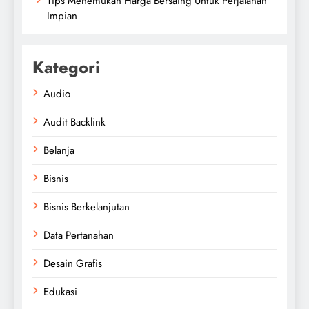
Tips Menemukan Harga Bersaing Untuk Perjalanan
Impian
Kategori
Audio
Audit Backlink
Belanja
Bisnis
Bisnis Berkelanjutan
Data Pertanahan
Desain Grafis
Edukasi