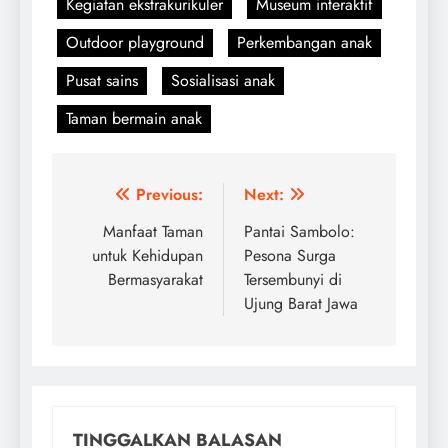
Kegiatan ekstrakurikuler
Museum interaktif
Outdoor playground
Perkembangan anak
Pusat sains
Sosialisasi anak
Taman bermain anak
Navigasi
Previous:
Next:
pos
Manfaat Taman
Pantai Sambolo:
untuk Kehidupan
Pesona Surga
Bermasyarakat
Tersembunyi di
Ujung Barat Jawa
TINGGALKAN BALASAN