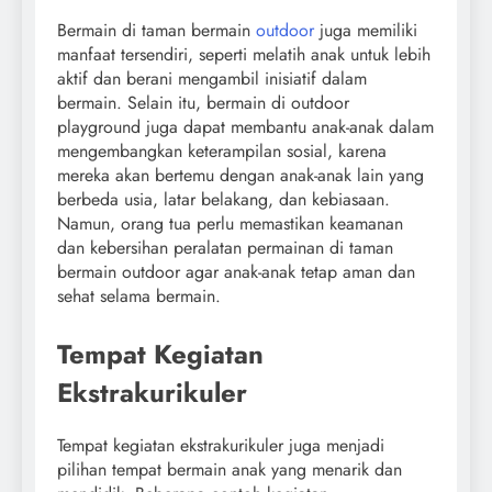
Bermain di taman bermain
outdoor
juga memiliki
manfaat tersendiri, seperti melatih anak untuk lebih
aktif dan berani mengambil inisiatif dalam
bermain. Selain itu, bermain di outdoor
playground juga dapat membantu anak-anak dalam
mengembangkan keterampilan sosial, karena
mereka akan bertemu dengan anak-anak lain yang
berbeda usia, latar belakang, dan kebiasaan.
Namun, orang tua perlu memastikan keamanan
dan kebersihan peralatan permainan di taman
bermain outdoor agar anak-anak tetap aman dan
sehat selama bermain.
Tempat Kegiatan
Ekstrakurikuler
Tempat kegiatan ekstrakurikuler juga menjadi
pilihan tempat bermain anak yang menarik dan