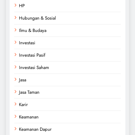
HP
Hubungan & Sosial
Ilmu & Budaya
Investasi
Investasi Pasif
Investasi Saham
Jasa
Jasa Taman
Karir
Keamanan
Keamanan Dapur