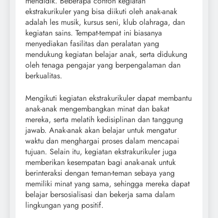
mendidik. Beberapa contoh kegiatan
ekstrakurikuler yang bisa diikuti oleh anak-anak
adalah les musik, kursus seni, klub olahraga, dan
kegiatan sains. Tempat-tempat ini biasanya
menyediakan fasilitas dan peralatan yang
mendukung kegiatan belajar anak, serta didukung
oleh tenaga pengajar yang berpengalaman dan
berkualitas.
Mengikuti kegiatan ekstrakurikuler dapat membantu
anak-anak mengembangkan minat dan bakat
mereka, serta melatih kedisiplinan dan tanggung
jawab. Anak-anak akan belajar untuk mengatur
waktu dan menghargai proses dalam mencapai
tujuan. Selain itu, kegiatan ekstrakurikuler juga
memberikan kesempatan bagi anak-anak untuk
berinteraksi dengan teman-teman sebaya yang
memiliki minat yang sama, sehingga mereka dapat
belajar bersosialisasi dan bekerja sama dalam
lingkungan yang positif.