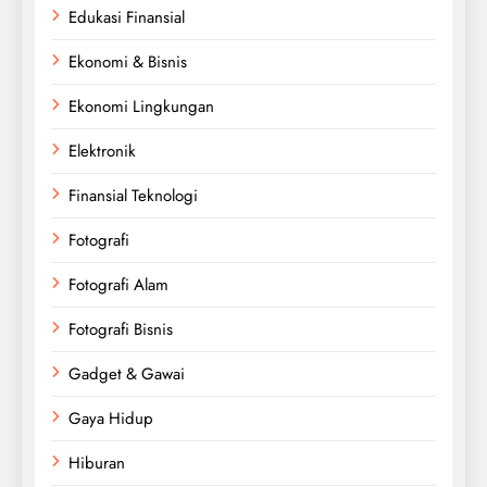
Edukasi Finansial
Ekonomi & Bisnis
Ekonomi Lingkungan
Elektronik
Finansial Teknologi
Fotografi
Fotografi Alam
Fotografi Bisnis
Gadget & Gawai
Gaya Hidup
Hiburan