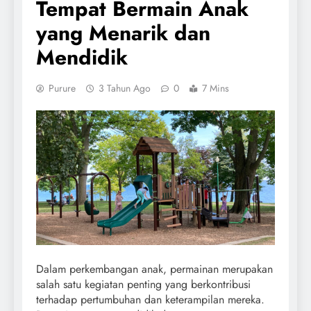
Tempat Bermain Anak
yang Menarik dan
Mendidik
Purure
3 Tahun Ago
0
7 Mins
Dalam perkembangan anak, permainan merupakan
salah satu kegiatan penting yang berkontribusi
terhadap pertumbuhan dan keterampilan mereka.