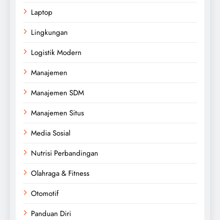
Laptop
Lingkungan
Logistik Modern
Manajemen
Manajemen SDM
Manajemen Situs
Media Sosial
Nutrisi Perbandingan
Olahraga & Fitness
Otomotif
Panduan Diri