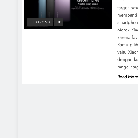
target pa
membandin
smartphon
ELEKTRONIK
HP
Merek Xia
karena fak
Kamu pili
yaitu Xiao
dengan ki
range har
Read Mor