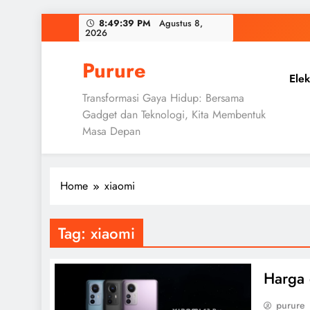
Skip
8:49:40 PM
Agustus 8,
2026
to
content
Purure
Elek
Transformasi Gaya Hidup: Bersama
Gadget dan Teknologi, Kita Membentuk
Masa Depan
Home
xiaomi
Tag:
xiaomi
Harga 
purure