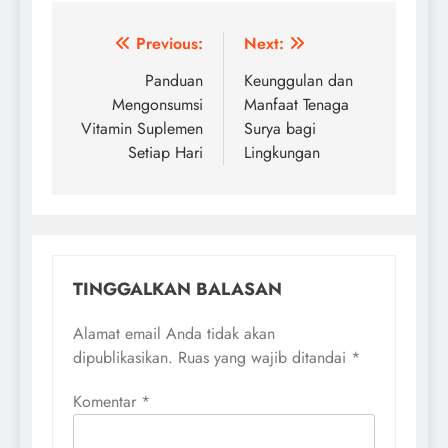
Navigasi
Previous:
Next:
pos
Panduan
Keunggulan dan
Mengonsumsi
Manfaat Tenaga
Vitamin Suplemen
Surya bagi
Setiap Hari
Lingkungan
TINGGALKAN BALASAN
Alamat email Anda tidak akan
dipublikasikan.
Ruas yang wajib ditandai
*
Komentar
*