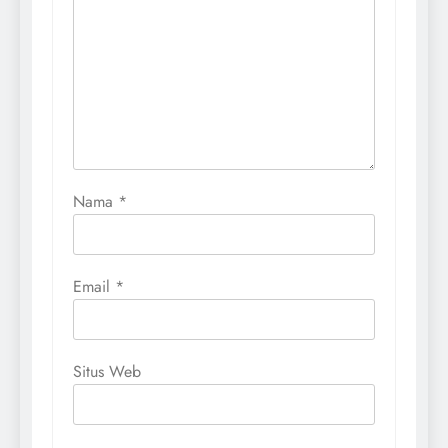
Nama
*
Email
*
Situs Web