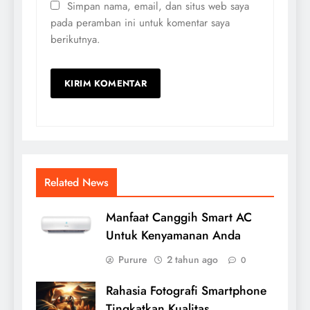
Simpan nama, email, dan situs web saya
pada peramban ini untuk komentar saya
berikutnya.
Related News
Manfaat Canggih Smart AC
Untuk Kenyamanan Anda
Purure
2 tahun ago
0
Rahasia Fotografi Smartphone
Tingkatkan Kualitas