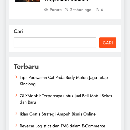
Purure
2 tahun ago
0
Cari
CARI
Terbaru
Tips Perawatan Cat Pada Body Motor: Jaga Tetap
Kinclong
OLXMobbi: Terpercaya untuk Jual Beli Mobil Bekas
dan Baru
Iklan Gratis Strategi Ampuh Bisnis Online
Reverse Logistics dan TMS dalam E-Commerce