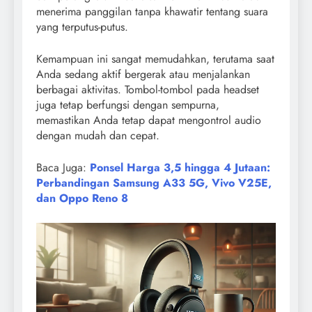
menerima panggilan tanpa khawatir tentang suara
yang terputus-putus.
Kemampuan ini sangat memudahkan, terutama saat
Anda sedang aktif bergerak atau menjalankan
berbagai aktivitas. Tombol-tombol pada headset
juga tetap berfungsi dengan sempurna,
memastikan Anda tetap dapat mengontrol audio
dengan mudah dan cepat.
Baca Juga:
Ponsel Harga 3,5 hingga 4 Jutaan:
Perbandingan Samsung A33 5G, Vivo V25E,
dan Oppo Reno 8