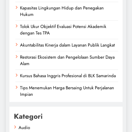
Kapasitas Lingkungan Hidup dan Penegakan
Hukum
Tolok Ukur Objektif Evaluasi Potensi Akademik
dengan Tes TPA
Akuntabilitas Kinerja dalam Layanan Publik Langkat
Restorasi Ekosistem dan Pengelolaan Sumber Daya
Alam
Kursus Bahasa Inggris Profesional di BLK Samarinda
Tips Menemukan Harga Bersaing Untuk Perjalanan
Impian
Kategori
Audio