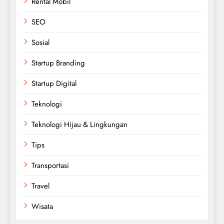
Rental Mobil
SEO
Sosial
Startup Branding
Startup Digital
Teknologi
Teknologi Hijau & Lingkungan
Tips
Transportasi
Travel
Wisata