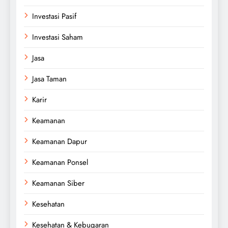
Investasi Pasif
Investasi Saham
Jasa
Jasa Taman
Karir
Keamanan
Keamanan Dapur
Keamanan Ponsel
Keamanan Siber
Kesehatan
Kesehatan & Kebugaran