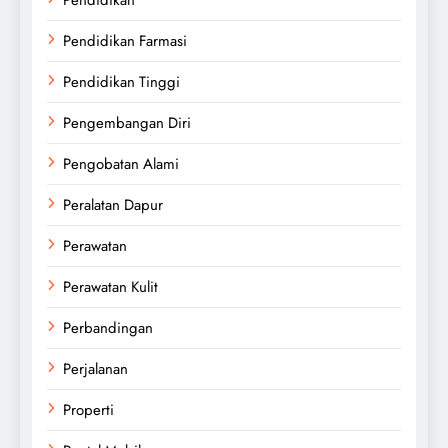
Pendidikan Farmasi
Pendidikan Tinggi
Pengembangan Diri
Pengobatan Alami
Peralatan Dapur
Perawatan
Perawatan Kulit
Perbandingan
Perjalanan
Properti