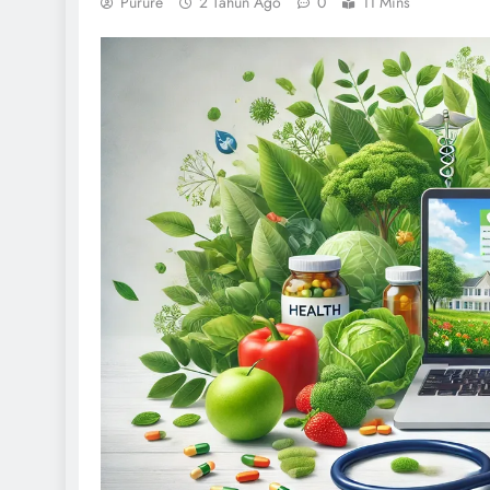
Purure
2 Tahun Ago
0
11 Mins