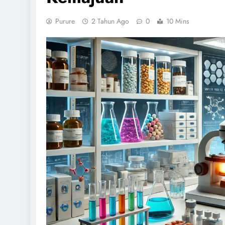
Purure
2 Tahun Ago
0
10 Mins