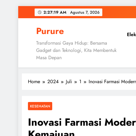
Skip
2:27:20 AM
Agustus 7,
2026
to
content
Purure
Elek
Transformasi Gaya Hidup: Bersama
Gadget dan Teknologi, Kita Membentuk
Masa Depan
Home
2024
Juli
1
Inovasi Farmasi Mode
KESEHATAN
Inovasi Farmasi Mode
Kemajuan