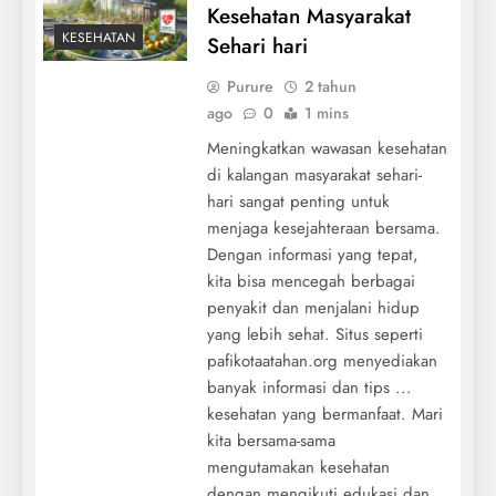
Kesehatan Masyarakat
KESEHATAN
Sehari hari
Purure
2 tahun
ago
0
1 mins
Meningkatkan wawasan kesehatan
di kalangan masyarakat sehari-
hari sangat penting untuk
menjaga kesejahteraan bersama.
Dengan informasi yang tepat,
kita bisa mencegah berbagai
penyakit dan menjalani hidup
yang lebih sehat. Situs seperti
pafikotaatahan.org menyediakan
banyak informasi dan tips ...
kesehatan yang bermanfaat. Mari
kita bersama-sama
mengutamakan kesehatan
dengan mengikuti edukasi dan