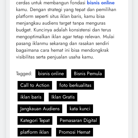
cerdas untuk membangun fondasi
bisnis online
kamu. Dengan strategi yang tepat dan pemilihan
platform seperti situs iklan baris, kamu bisa
menjangkau audiens target tanpa menguras
budget. Kuncinya adalah konsistensi dan terus
mengoptimalkan iklan agar tetap relevan. Mulai
pasang iklanmu sekarang dan rasakan sendiri
bagaimana cara hemat ini bisa mendongkrak
visibilitas serta penjualan usaha kamu.
Tagged:
bisnis online
Bisnis Pemula
Call to Action
foto berkualitas
iklan baris
Iklan Gratis
Jangkauan Audiens
kata kunci
Kategori Tepat
Pemasaran Digital
platform iklan
Promosi Hemat