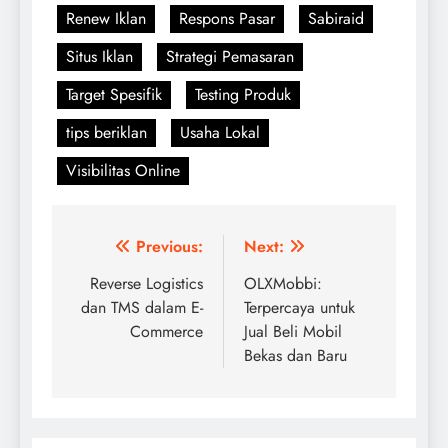
Renew Iklan
Respons Pasar
Sabiraid
Situs Iklan
Strategi Pemasaran
Target Spesifik
Testing Produk
tips beriklan
Usaha Lokal
Visibilitas Online
Navigasi
Previous:
Next:
pos
Reverse Logistics
OLXMobbi:
dan TMS dalam E-
Terpercaya untuk
Commerce
Jual Beli Mobil
Bekas dan Baru