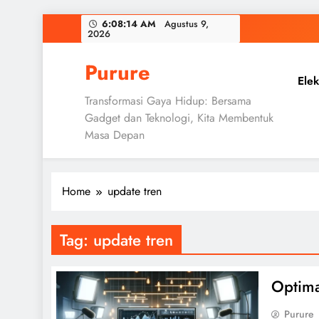
Skip
6:08:15 AM
Agustus 9, 2026
to
content
Purure
Elek
Transformasi Gaya Hidup: Bersama
Gadget dan Teknologi, Kita Membentuk
Masa Depan
Home
update tren
Tag:
update tren
Optima
Purure