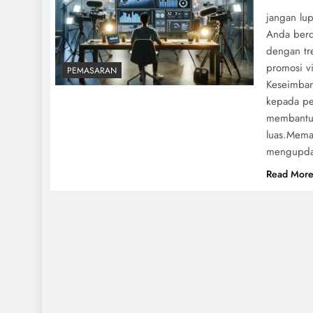
jangan lu
Anda berd
dengan tre
promosi v
PEMASARAN
Keseimban
kepada pe
membantu 
luas.Meman
mengupdat
Read Mor