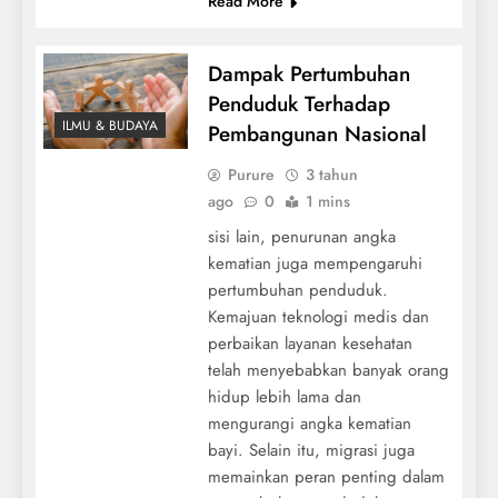
Read More
Dampak Pertumbuhan
Penduduk Terhadap
ILMU & BUDAYA
Pembangunan Nasional
Purure
3 tahun
ago
0
1 mins
sisi lain, penurunan angka
kematian juga mempengaruhi
pertumbuhan penduduk.
Kemajuan teknologi medis dan
perbaikan layanan kesehatan
telah menyebabkan banyak orang
hidup lebih lama dan
mengurangi angka kematian
bayi. Selain itu, migrasi juga
memainkan peran penting dalam