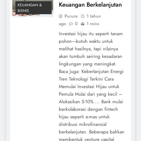
Keuangan Berkelanjutan
KEUANGAN &
BISNIS
Purure
1 tahun
ago
0
1 mins
Investasi hijau itu seperti tanam
pohon—butuh waktu untuk
melihat hasilnya, tapi nilainya
akan tumbuh seiring kesadaran
lingkungan yang meningkat.
Baca Juga: Keberlanjutan Energi
Tren Teknologi Terkini Cara
Memulai Investasi Hijau untuk
Pemula Mulai dari yang kecil –
Alokasikan 5-10% ... Bank mulai
berkolaborasi dengan fintech
hijau seperti e-mas untuk
distribusi mikrofinansial
berkelanjutan. Beberapa bahkan
membentuk venture capital