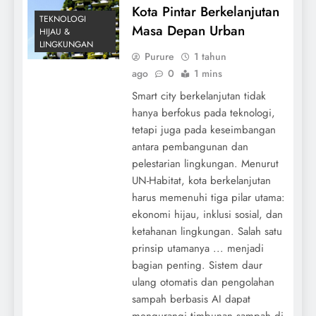
Kota Pintar Berkelanjutan
TEKNOLOGI
Masa Depan Urban
HIJAU &
LINGKUNGAN
Purure
1 tahun
ago
0
1 mins
Smart city berkelanjutan tidak
hanya berfokus pada teknologi,
tetapi juga pada keseimbangan
antara pembangunan dan
pelestarian lingkungan. Menurut
UN-Habitat, kota berkelanjutan
harus memenuhi tiga pilar utama:
ekonomi hijau, inklusi sosial, dan
ketahanan lingkungan. Salah satu
prinsip utamanya ... menjadi
bagian penting. Sistem daur
ulang otomatis dan pengolahan
sampah berbasis AI dapat
mengurangi timbunan sampah di