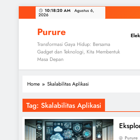
Skip
10:18:21 AM
Agustus 6,
2026
to
content
Purure
Elek
Transformasi Gaya Hidup: Bersama
Gadget dan Teknologi, Kita Membentuk
Masa Depan
Home
Skalabilitas Aplikasi
Tag:
Skalabilitas Aplikasi
Eksplo
Purure