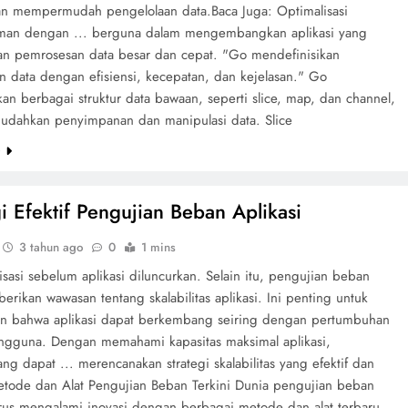
n mempermudah pengelolaan data.Baca Juga: Optimalisasi
an dengan ... berguna dalam mengembangkan aplikasi yang
n pemrosesan data besar dan cepat. "Go mendefinisikan
 data dengan efisiensi, kecepatan, dan kejelasan." Go
n berbagai struktur data bawaan, seperti slice, map, dan channel,
dahkan penyimpanan dan manipulasi data. Slice
e
gi Efektif Pengujian Beban Aplikasi
3 tahun ago
0
1 mins
sasi sebelum aplikasi diluncurkan. Selain itu, pengujian beban
rikan wawasan tentang skalabilitas aplikasi. Ini penting untuk
n bahwa aplikasi dapat berkembang seiring dengan pertumbuhan
ngguna. Dengan memahami kapasitas maksimal aplikasi,
 dapat ... merencanakan strategi skalabilitas yang efektif dan
Metode dan Alat Pengujian Beban Terkini Dunia pengujian beban
terus mengalami inovasi dengan berbagai metode dan alat terbaru.