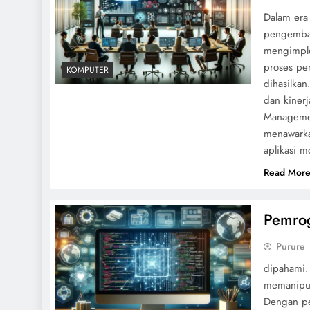
Dalam era 
pengemban
mengimple
proses pe
KOMPUTER
dihasilka
dan kinerj
Managemen
menawarkan
aplikasi 
Read Mor
Pemrog
Purure
dipahami.
memanipula
Dengan pe