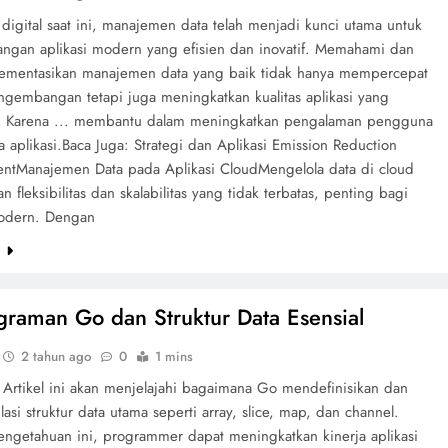
digital saat ini, manajemen data telah menjadi kunci utama untuk
gan aplikasi modern yang efisien dan inovatif. Memahami dan
mentasikan manajemen data yang baik tidak hanya mempercepat
ngembangan tetapi juga meningkatkan kualitas aplikasi yang
n. Karena ... membantu dalam meningkatkan pengalaman pengguna
a aplikasi.Baca Juga: Strategi dan Aplikasi Emission Reduction
tManajemen Data pada Aplikasi CloudMengelola data di cloud
 fleksibilitas dan skalabilitas yang tidak terbatas, penting bagi
modern. Dengan
e
raman Go dan Struktur Data Esensial
2 tahun ago
0
1 mins
 Artikel ini akan menjelajahi bagaimana Go mendefinisikan dan
si struktur data utama seperti array, slice, map, dan channel.
ngetahuan ini, programmer dapat meningkatkan kinerja aplikasi