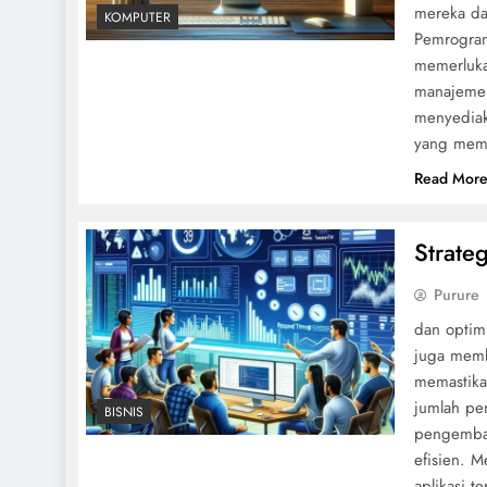
mereka da
KOMPUTER
Pemrogram
memerluka
manajemen
menyediaka
yang memu
Read Mor
Strate
Purure
dan optimi
juga membe
memastika
jumlah pe
BISNIS
pengembang
efisien. 
aplikasi 