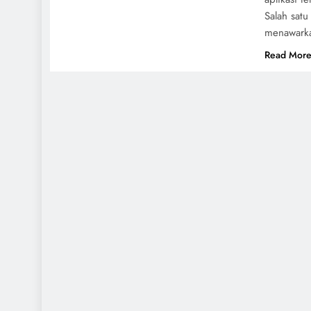
Salah sat
menawarkan
Read Mor