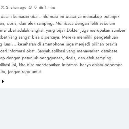
2 tahun ago
0
1 mins
n dalam kemasan obat. Informasi ini biasanya mencakup petunjuk
n, dosis, dan efek samping. Membaca dengan teliti sebelum
si obat adalah langkah yang bijak.Dokter juga merupakan sumber
 obat yang sangat bisa dipercaya. Mereka memiliki pengetahuan
 luas ... kesehatan di smartphone juga menjadi pilihan praktis
cari informasi obat. Banyak aplikasi yang menawarkan database
kap dengan petunjuk penggunaan, dosis, dan efek samping.
likasi ini, kita bisa mendapatkan informasi hanya dalam beberapa
n itu, jangan ragu untuk
e