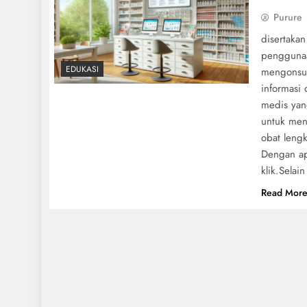
Purure
disertaka
penggunaa
EDUKASI
mengonsum
informasi
medis yang
untuk men
obat leng
Dengan ap
klik.Selai
Read Mor