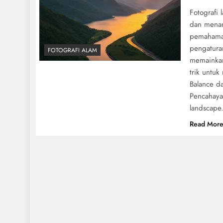
Fotografi 
dan menan
pemahaman
pengatura
FOTOGRAFI ALAM
memainkan
trik untu
Balance d
Pencahayaa
landscape.
Read Mor