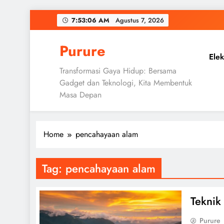
Skip
7:53:07 AM
Agustus 7, 2026
to
content
Purure
Elek
Transformasi Gaya Hidup: Bersama
Gadget dan Teknologi, Kita Membentuk
Masa Depan
Home
pencahayaan alam
Tag:
pencahayaan alam
Teknik
Purure