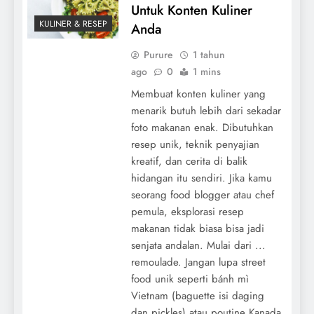
Untuk Konten Kuliner
KULINER & RESEP
Anda
Purure
1 tahun
ago
0
1 mins
Membuat konten kuliner yang
menarik butuh lebih dari sekadar
foto makanan enak. Dibutuhkan
resep unik, teknik penyajian
kreatif, dan cerita di balik
hidangan itu sendiri. Jika kamu
seorang food blogger atau chef
pemula, eksplorasi resep
makanan tidak biasa bisa jadi
senjata andalan. Mulai dari ...
remoulade. Jangan lupa street
food unik seperti bánh mì
Vietnam (baguette isi daging
dan pickles) atau poutine Kanada