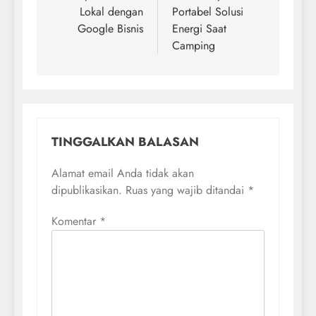
Lokal dengan
Portabel Solusi
Google Bisnis
Energi Saat
Camping
TINGGALKAN BALASAN
Alamat email Anda tidak akan
dipublikasikan.
Ruas yang wajib ditandai
*
Komentar
*