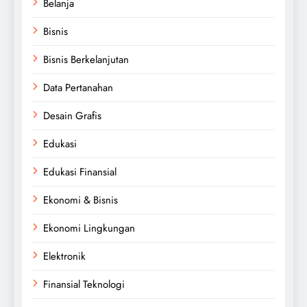
Belanja
Bisnis
Bisnis Berkelanjutan
Data Pertanahan
Desain Grafis
Edukasi
Edukasi Finansial
Ekonomi & Bisnis
Ekonomi Lingkungan
Elektronik
Finansial Teknologi