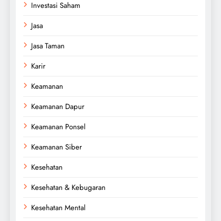
Investasi Saham
Jasa
Jasa Taman
Karir
Keamanan
Keamanan Dapur
Keamanan Ponsel
Keamanan Siber
Kesehatan
Kesehatan & Kebugaran
Kesehatan Mental