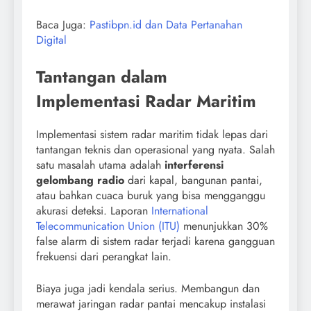
Baca Juga:
Pastibpn.id dan Data Pertanahan
Digital
Tantangan dalam
Implementasi Radar Maritim
Implementasi sistem radar maritim tidak lepas dari
tantangan teknis dan operasional yang nyata. Salah
satu masalah utama adalah
interferensi
gelombang radio
dari kapal, bangunan pantai,
atau bahkan cuaca buruk yang bisa mengganggu
akurasi deteksi. Laporan
International
Telecommunication Union (ITU)
menunjukkan 30%
false alarm di sistem radar terjadi karena gangguan
frekuensi dari perangkat lain.
Biaya juga jadi kendala serius. Membangun dan
merawat jaringan radar pantai mencakup instalasi