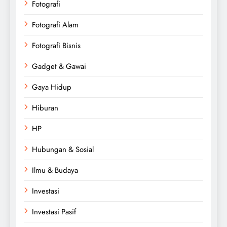
Fotografi
Fotografi Alam
Fotografi Bisnis
Gadget & Gawai
Gaya Hidup
Hiburan
HP
Hubungan & Sosial
Ilmu & Budaya
Investasi
Investasi Pasif