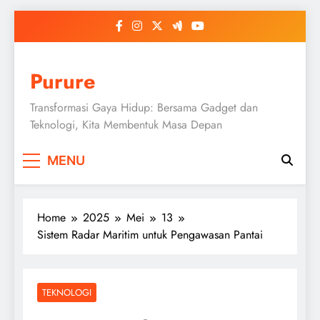
Skip
to
content
Purure
Transformasi Gaya Hidup: Bersama Gadget dan
Teknologi, Kita Membentuk Masa Depan
MENU
Home
2025
Mei
13
Sistem Radar Maritim untuk Pengawasan Pantai
TEKNOLOGI