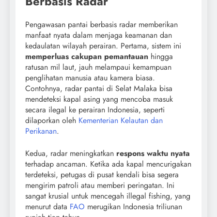
Berbasis Radar
Pengawasan pantai berbasis radar memberikan
manfaat nyata dalam menjaga keamanan dan
kedaulatan wilayah perairan. Pertama, sistem ini
memperluas cakupan pemantauan
hingga
ratusan mil laut, jauh melampaui kemampuan
penglihatan manusia atau kamera biasa.
Contohnya, radar pantai di Selat Malaka bisa
mendeteksi kapal asing yang mencoba masuk
secara ilegal ke perairan Indonesia, seperti
dilaporkan oleh
Kementerian Kelautan dan
Perikanan
.
Kedua, radar meningkatkan
respons waktu nyata
terhadap ancaman. Ketika ada kapal mencurigakan
terdeteksi, petugas di pusat kendali bisa segera
mengirim patroli atau memberi peringatan. Ini
sangat krusial untuk mencegah illegal fishing, yang
menurut data
FAO
merugikan Indonesia triliunan