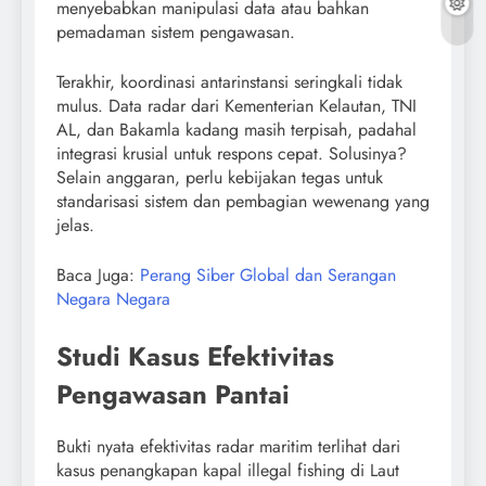
menyebabkan manipulasi data atau bahkan
pemadaman sistem pengawasan.
Terakhir, koordinasi antarinstansi seringkali tidak
mulus. Data radar dari Kementerian Kelautan, TNI
AL, dan Bakamla kadang masih terpisah, padahal
integrasi krusial untuk respons cepat. Solusinya?
Selain anggaran, perlu kebijakan tegas untuk
standarisasi sistem dan pembagian wewenang yang
jelas.
Baca Juga:
Perang Siber Global dan Serangan
Negara Negara
Studi Kasus Efektivitas
Pengawasan Pantai
Bukti nyata efektivitas radar maritim terlihat dari
kasus penangkapan kapal illegal fishing di Laut