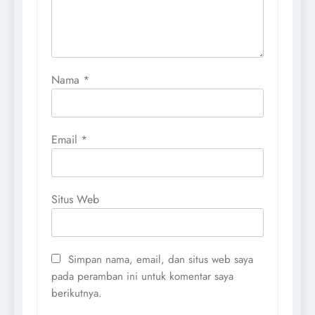
Nama
*
Email
*
Situs Web
Simpan nama, email, dan situs web saya
pada peramban ini untuk komentar saya
berikutnya.