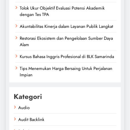
Tolok Ukur Objektif Evaluasi Potensi Akademik
dengan Tes TPA
Akuntabilitas Kinerja dalam Layanan Publik Langkat
Restorasi Ekosistem dan Pengelolaan Sumber Daya
Alam
Kursus Bahasa Inggris Profesional di BLK Samarinda
Tips Menemukan Harga Bersaing Untuk Perjalanan
Impian
Kategori
Audio
Audit Backlink