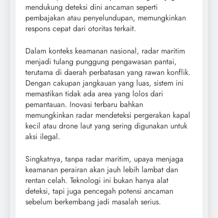
mendukung deteksi dini ancaman seperti
pembajakan atau penyelundupan, memungkinkan
respons cepat dari otoritas terkait.
Dalam konteks keamanan nasional, radar maritim
menjadi tulang punggung pengawasan pantai,
terutama di daerah perbatasan yang rawan konflik.
Dengan cakupan jangkauan yang luas, sistem ini
memastikan tidak ada area yang lolos dari
pemantauan. Inovasi terbaru bahkan
memungkinkan radar mendeteksi pergerakan kapal
kecil atau drone laut yang sering digunakan untuk
aksi ilegal.
Singkatnya, tanpa radar maritim, upaya menjaga
keamanan perairan akan jauh lebih lambat dan
rentan celah. Teknologi ini bukan hanya alat
deteksi, tapi juga pencegah potensi ancaman
sebelum berkembang jadi masalah serius.