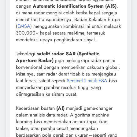
dengan
Automatic Identification System (AIS)
,
di mana radar mengisi celah ketika kapal sengaja
mematikan transponder-nya. Badan Kelautan Eropa
(
EMSA
) menggunakan kombinasi ini untuk melacak
300.000+ kapal secara real-time, termasuk
mendeteksi upaya penghindaran sinyal.
Teknologi
satelit radar SAR (Synthetic
Aperture Radar)
juga melengkapi radar pantai
konvensional dengan memberikan cakupan global.
Misalnya, saat radar darat tidak bisa menjangkau
laut lepas, satelit seperti
Sentinel-1 milik ESA
bisa
menyediakan gambar resolusi tinggi yang
diintegrasikan ke sistem pusat.
Kecerdasan buatan
(AI)
menjadi game-changer
dalam analisis data radar. Algoritma machine
learning bisa membedakan antara kapal ikan,
tanker, atau perahu cepat mencurigakan
berdasarkan pola gerak dan ukuran—seperti yang