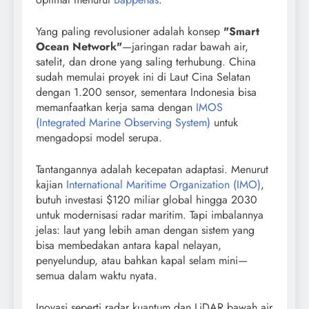
Yang paling revolusioner adalah konsep
"Smart
Ocean Network"
—jaringan radar bawah air,
satelit, dan drone yang saling terhubung. China
sudah memulai proyek ini di Laut Cina Selatan
dengan 1.200 sensor, sementara Indonesia bisa
memanfaatkan kerja sama dengan
IMOS
(Integrated Marine Observing System)
untuk
mengadopsi model serupa.
Tantangannya adalah kecepatan adaptasi. Menurut
kajian
International Maritime Organization (IMO)
,
butuh investasi $120 miliar global hingga 2030
untuk modernisasi radar maritim. Tapi imbalannya
jelas: laut yang lebih aman dengan sistem yang
bisa membedakan antara kapal nelayan,
penyelundup, atau bahkan kapal selam mini—
semua dalam waktu nyata.
Inovasi seperti radar kuantum dan LiDAR bawah air