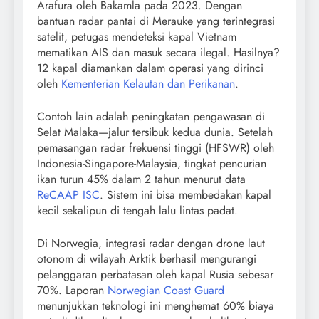
Arafura oleh Bakamla pada 2023. Dengan
bantuan radar pantai di Merauke yang terintegrasi
satelit, petugas mendeteksi kapal Vietnam
mematikan AIS dan masuk secara ilegal. Hasilnya?
12 kapal diamankan dalam operasi yang dirinci
oleh
Kementerian Kelautan dan Perikanan
.
Contoh lain adalah peningkatan pengawasan di
Selat Malaka—jalur tersibuk kedua dunia. Setelah
pemasangan radar frekuensi tinggi (HFSWR) oleh
Indonesia-Singapore-Malaysia, tingkat pencurian
ikan turun 45% dalam 2 tahun menurut data
ReCAAP ISC
. Sistem ini bisa membedakan kapal
kecil sekalipun di tengah lalu lintas padat.
Di Norwegia, integrasi radar dengan drone laut
otonom di wilayah Arktik berhasil mengurangi
pelanggaran perbatasan oleh kapal Rusia sebesar
70%. Laporan
Norwegian Coast Guard
menunjukkan teknologi ini menghemat 60% biaya