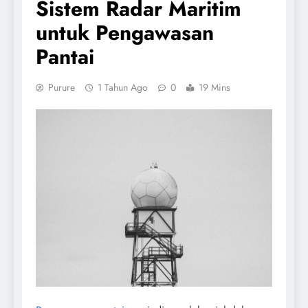
Sistem Radar Maritim
untuk Pengawasan
Pantai
Purure
1 Tahun Ago
0
19 Mins