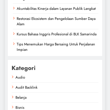
Akuntabilitas Kinerja dalam Layanan Publik Langkat
Restorasi Ekosistem dan Pengelolaan Sumber Daya
Alam
Kursus Bahasa Inggris Profesional di BLK Samarinda
Tips Menemukan Harga Bersaing Untuk Perjalanan
Impian
Kategori
Audio
Audit Backlink
Belanja
Bisnis