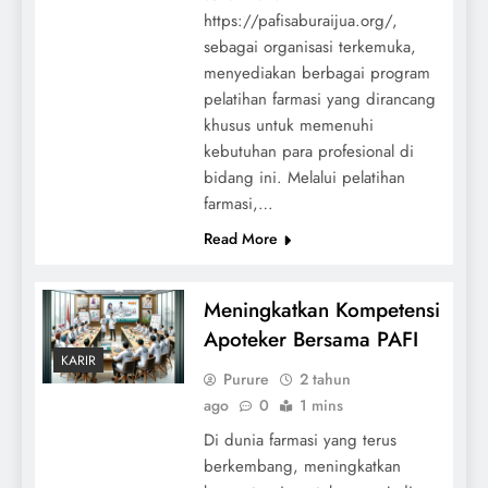
https://pafisaburaijua.org/,
sebagai organisasi terkemuka,
menyediakan berbagai program
pelatihan farmasi yang dirancang
khusus untuk memenuhi
kebutuhan para profesional di
bidang ini. Melalui pelatihan
farmasi,…
Read More
Meningkatkan Kompetensi
Apoteker Bersama PAFI
KARIR
Purure
2 tahun
ago
0
1 mins
Di dunia farmasi yang terus
berkembang, meningkatkan