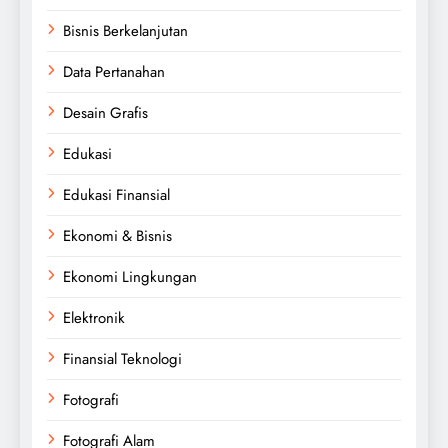
Bisnis Berkelanjutan
Data Pertanahan
Desain Grafis
Edukasi
Edukasi Finansial
Ekonomi & Bisnis
Ekonomi Lingkungan
Elektronik
Finansial Teknologi
Fotografi
Fotografi Alam