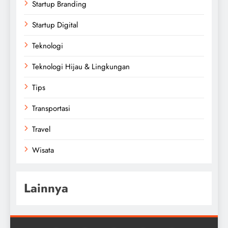
Startup Branding
Startup Digital
Teknologi
Teknologi Hijau & Lingkungan
Tips
Transportasi
Travel
Wisata
Lainnya