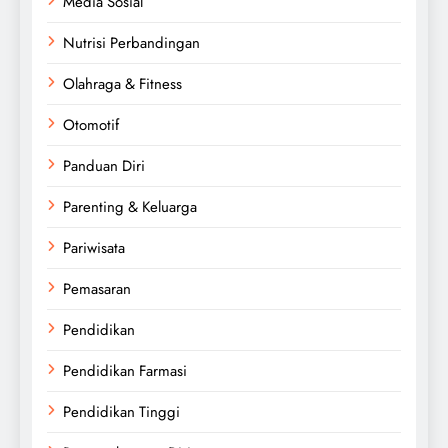
Media Sosial
Nutrisi Perbandingan
Olahraga & Fitness
Otomotif
Panduan Diri
Parenting & Keluarga
Pariwisata
Pemasaran
Pendidikan
Pendidikan Farmasi
Pendidikan Tinggi