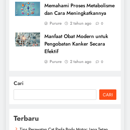
Memahami Proses Metabolisme
dan Cara Meningkatkannya
Purure
2 tahun ago
0
Manfaat Obat Modern untuk
Pengobatan Kanker Secara
Efektif
Purure
2 tahun ago
0
Cari
CARI
Terbaru
Tips Perawatan Cat Pada Body Motor: Jaga Tetap