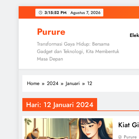
Skip
3:15:53 PM
Agustus 7, 2026
to
content
Purure
Elek
Transformasi Gaya Hidup: Bersama
Gadget dan Teknologi, Kita Membentuk
Masa Depan
Home
2024
Januari
12
Hari:
12 Januari 2024
Kiat G
Purure