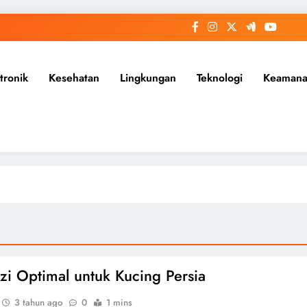
tronik
Kesehatan
Lingkungan
Teknologi
Keaman
izi Optimal untuk Kucing Persia
3 tahun ago
0
1 mins