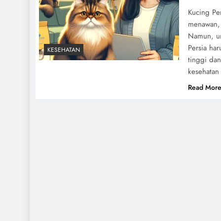
Kucing Pe
menawan, 
Namun, un
Persia ha
KESEHATAN
tinggi da
kesehatan
Read Mor