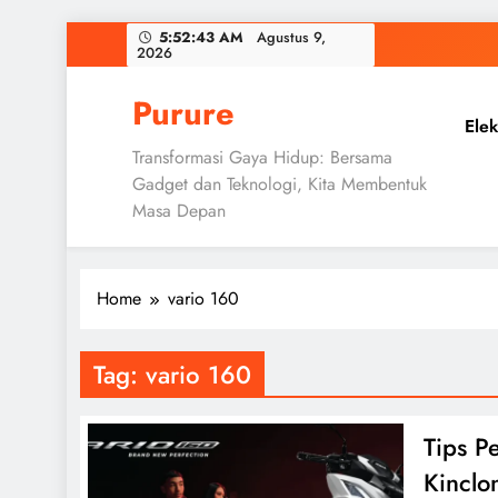
Skip
5:52:44 AM
Agustus 9,
2026
to
content
Purure
Elek
Transformasi Gaya Hidup: Bersama
Gadget dan Teknologi, Kita Membentuk
Masa Depan
Home
vario 160
Tag:
vario 160
Tips P
Kinclo