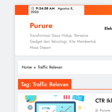
Skip
9:34:59 AM
Agustus 8,
2026
to
content
Purure
Elek
Transformasi Gaya Hidup: Bersama
Gadget dan Teknologi, Kita Membentuk
Masa Depan
Home
Traffic Relevan
Tag:
Traffic Relevan
CTR Ik
Purure