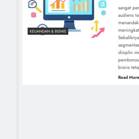
sangat pe
audiens t
menandaka
meningkat
KEUANGAN & BISNIS
Sebalikny
segmentasi
disiplin m
pemborosa
bisnis teta
Read Mor