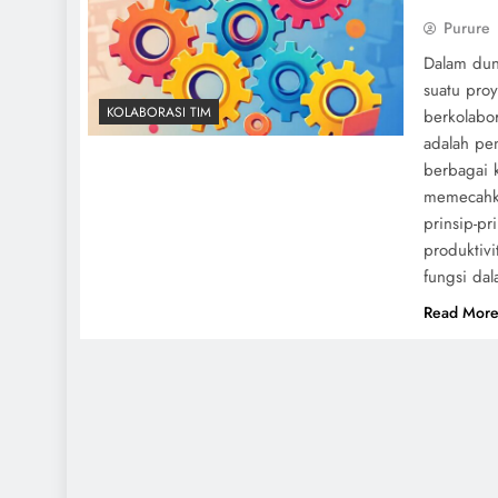
Purure
Dalam dun
suatu pro
KOLABORASI TIM
berkolabor
adalah pen
berbagai k
memecahka
prinsip-pr
produktivi
fungsi dal
Read Mor