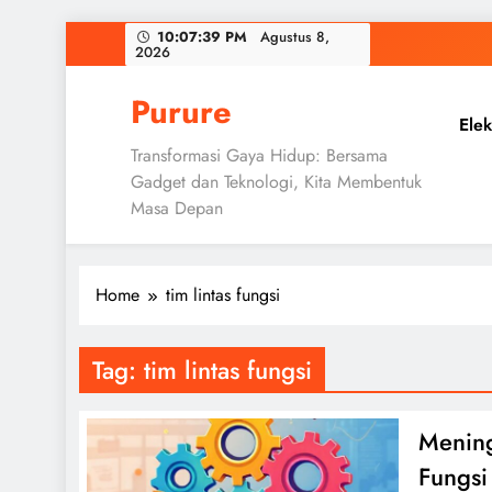
Skip
10:07:40 PM
Agustus 8,
2026
to
content
Purure
Elek
Transformasi Gaya Hidup: Bersama
Gadget dan Teknologi, Kita Membentuk
Masa Depan
Home
tim lintas fungsi
Tag:
tim lintas fungsi
Mening
Fungsi