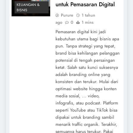
untuk Pemasaran Digital
KEUANGAN &
BISNIS
Purure
1 tahun
ago
0
1 mins
Pemasaran digital kini jadi
kebutuhan utama bagi bisnis apa
pun. Tanpa strategi yang tepat,
brand bisa kehilangan pelanggan
potensial di tengah persaingan
ketat. Salah satu kunci suksesnya
adalah branding online yang
konsisten dan terukur. Mulai dari
optimasi website hingga konten
media sosial, ... video,
infografis, atau podcast. Platform
seperti YouTube atau TikTok bisa
dipakai untuk branding sambil
menarik traffic organik. Terakhir,
semuanya harus terukur. Pakai