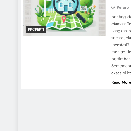
Purure
penting d
Manfaat T
PROPERTI
Langkah p
secara jel
investasi
menjadi le
pertimbang
Sementara 
aksesibili
Read Mor