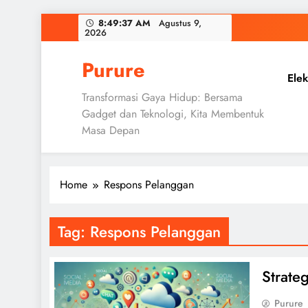
Skip
8:49:38 AM
Agustus 9,
2026
to
content
Purure
Elek
Transformasi Gaya Hidup: Bersama
Gadget dan Teknologi, Kita Membentuk
Masa Depan
Home
Respons Pelanggan
Tag:
Respons Pelanggan
Strateg
Purure