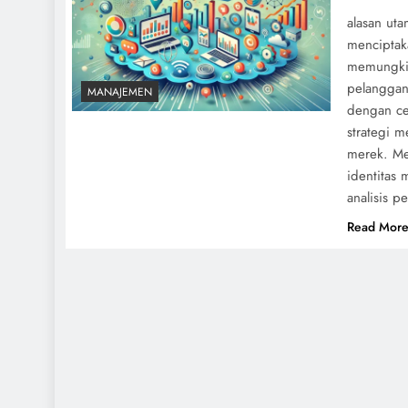
alasan ut
menciptak
memungkin
pelanggan
MANAJEMEN
dengan ce
strategi 
merek. Me
identitas
analisis 
Read Mor