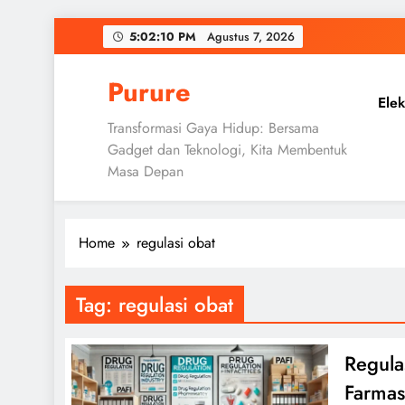
Skip
5:02:11 PM
Agustus 7, 2026
to
content
Purure
Elek
Transformasi Gaya Hidup: Bersama
Gadget dan Teknologi, Kita Membentuk
Masa Depan
Home
regulasi obat
Tag:
regulasi obat
Regula
Farmas