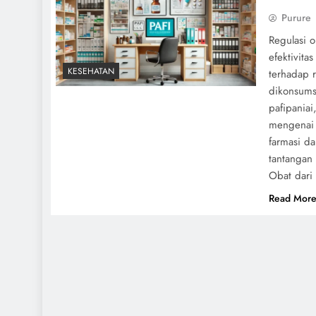
Purure
Regulasi 
efektivita
KESEHATAN
terhadap 
dikonsums
pafipania
mengenai 
farmasi d
tantangan 
Obat dari
Read Mor