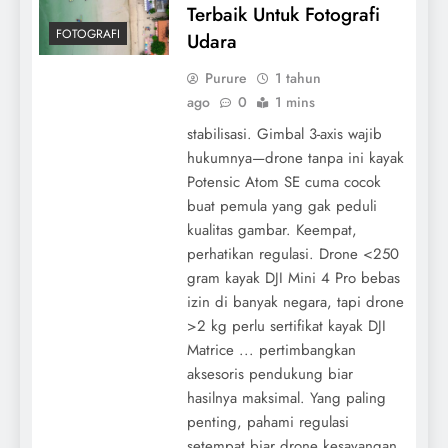
Terbaik Untuk Fotografi
FOTOGRAFI
Udara
Purure
1 tahun
ago
0
1 mins
stabilisasi. Gimbal 3-axis wajib
hukumnya—drone tanpa ini kayak
Potensic Atom SE cuma cocok
buat pemula yang gak peduli
kualitas gambar. Keempat,
perhatikan regulasi. Drone <250
gram kayak DJI Mini 4 Pro bebas
izin di banyak negara, tapi drone
>2 kg perlu sertifikat kayak DJI
Matrice ... pertimbangkan
aksesoris pendukung biar
hasilnya maksimal. Yang paling
penting, pahami regulasi
setempat biar drone kesayangan