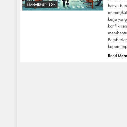
MANAJEMEN SDM
hanya ber
meningkatk
kerja yan
konflik sa
membantu 
Pemberian
kepemimp
Read Mor