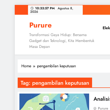
Skip
10:33:58 PM
Agustus 8,
2026
to
content
Purure
Elek
Transformasi Gaya Hidup: Bersama
Gadget dan Teknologi, Kita Membentuk
Masa Depan
Home
pengambilan keputusan
Tag:
pengambilan keputusan
Analis
Purure