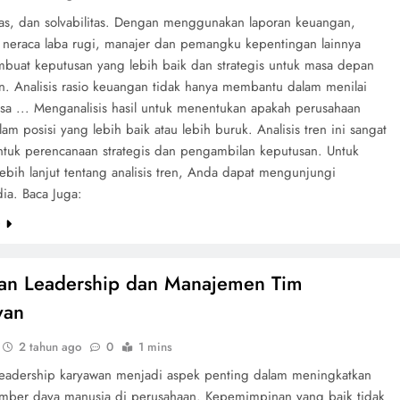
itas, dan solvabilitas. Dengan menggunakan laporan keuangan,
 neraca laba rugi, manajer dan pemangku kepentingan lainnya
buat keputusan yang lebih baik dan strategis untuk masa depan
n. Analisis rasio keuangan tidak hanya membantu dalam menilai
asa ... Menganalisis hasil untuk menentukan apakah perusahaan
am posisi yang lebih baik atau lebih buruk. Analisis tren ini sangat
ntuk perencanaan strategis dan pengambilan keputusan. Untuk
lebih lanjut tentang analisis tren, Anda dapat mengunjungi
ia. Baca Juga:
e
han Leadership dan Manajemen Tim
wan
2 tahun ago
0
1 mins
 leadership karyawan menjadi aspek penting dalam meningkatkan
sumber daya manusia di perusahaan. Kepemimpinan yang baik tidak