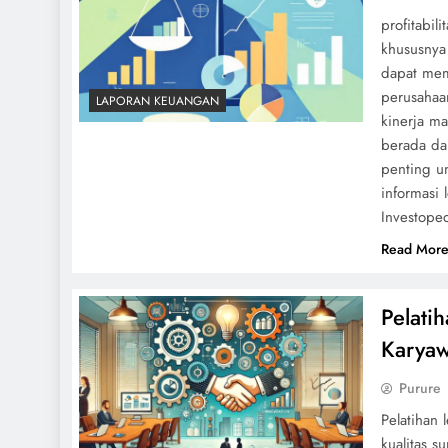
profitabil
khususnya
dapat mem
perusahaa
LAPORAN KEUANGAN
kinerja m
berada dal
penting u
informasi 
Investoped
Read Mor
Pelati
Karya
Purure
Pelatihan
kualitas 