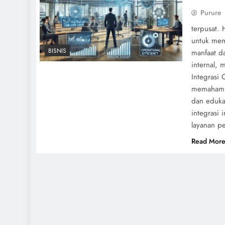
Purure
terpusat. 
untuk mem
BISNIS
manfaat da
internal,
Integrasi 
memahami 
dan edukas
integrasi 
layanan p
Read Mor