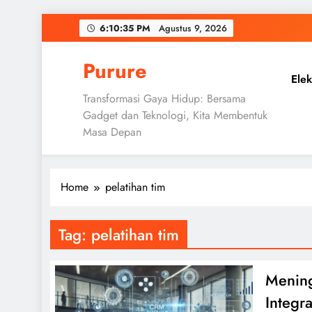
Skip
6:10:36 PM
Agustus 9, 2026
to
content
Purure
Elek
Transformasi Gaya Hidup: Bersama
Gadget dan Teknologi, Kita Membentuk
Masa Depan
Home
pelatihan tim
Tag:
pelatihan tim
Mening
Integr