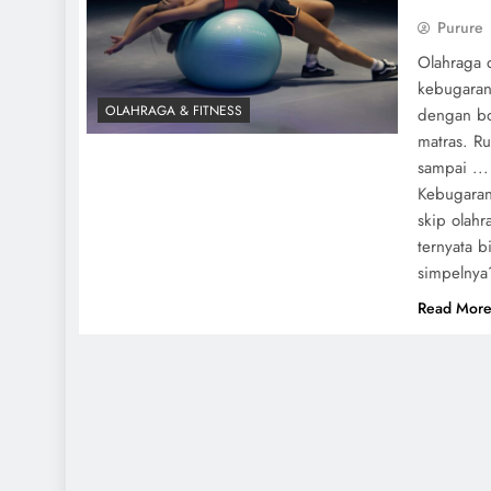
Purure
Olahraga d
kebugaran
OLAHRAGA & FITNESS
dengan bo
matras. Ru
sampai ..
Kebugaran 
skip olah
ternyata 
simpelnya
Read Mor