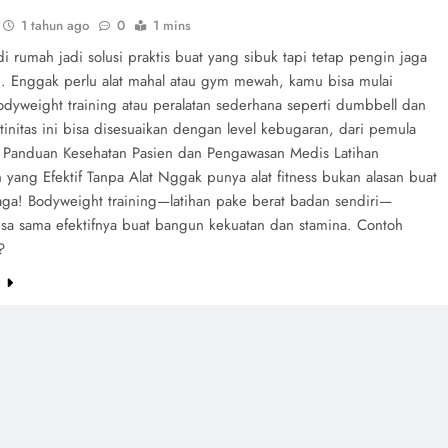
1 tahun ago
0
1 mins
i rumah jadi solusi praktis buat yang sibuk tapi tetap pengin jaga
. Enggak perlu alat mahal atau gym mewah, kamu bisa mulai
dyweight training atau peralatan sederhana seperti dumbbell dan
tinitas ini bisa disesuaikan dengan level kebugaran, dari pemula
. Panduan Kesehatan Pasien dan Pengawasan Medis Latihan
yang Efektif Tanpa Alat Nggak punya alat fitness bukan alasan buat
raga! Bodyweight training—latihan pake berat badan sendiri—
bisa sama efektifnya buat bangun kekuatan dan stamina. Contoh
?
e