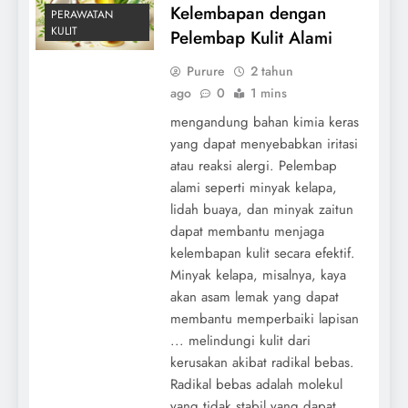
Kelembapan dengan
PERAWATAN
KULIT
Pelembap Kulit Alami
Purure
2 tahun
ago
0
1 mins
mengandung bahan kimia keras
yang dapat menyebabkan iritasi
atau reaksi alergi. Pelembap
alami seperti minyak kelapa,
lidah buaya, dan minyak zaitun
dapat membantu menjaga
kelembapan kulit secara efektif.
Minyak kelapa, misalnya, kaya
akan asam lemak yang dapat
membantu memperbaiki lapisan
... melindungi kulit dari
kerusakan akibat radikal bebas.
Radikal bebas adalah molekul
yang tidak stabil yang dapat