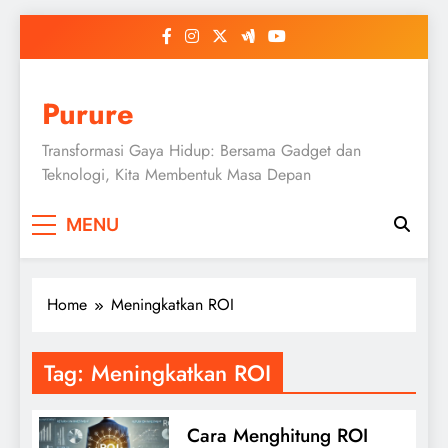
Skip
to
content
Purure
Transformasi Gaya Hidup: Bersama Gadget dan
Teknologi, Kita Membentuk Masa Depan
MENU
Home
Meningkatkan ROI
Tag:
Meningkatkan ROI
Cara Menghitung ROI