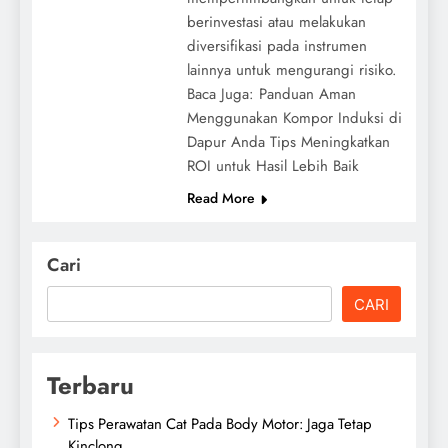
berinvestasi atau melakukan
diversifikasi pada instrumen
lainnya untuk mengurangi risiko.
Baca Juga: Panduan Aman
Menggunakan Kompor Induksi di
Dapur Anda Tips Meningkatkan
ROI untuk Hasil Lebih Baik
Read More
Cari
CARI
Terbaru
Tips Perawatan Cat Pada Body Motor: Jaga Tetap
Kinclong