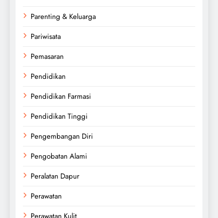
Parenting & Keluarga
Pariwisata
Pemasaran
Pendidikan
Pendidikan Farmasi
Pendidikan Tinggi
Pengembangan Diri
Pengobatan Alami
Peralatan Dapur
Perawatan
Perawatan Kulit