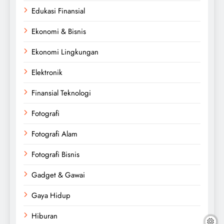
Edukasi Finansial
Ekonomi & Bisnis
Ekonomi Lingkungan
Elektronik
Finansial Teknologi
Fotografi
Fotografi Alam
Fotografi Bisnis
Gadget & Gawai
Gaya Hidup
Hiburan