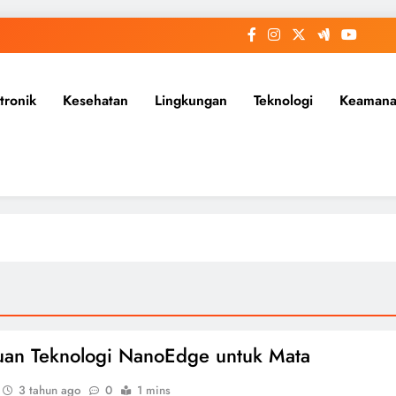
tronik
Kesehatan
Lingkungan
Teknologi
Keaman
an Teknologi NanoEdge untuk Mata
3 tahun ago
0
1 mins