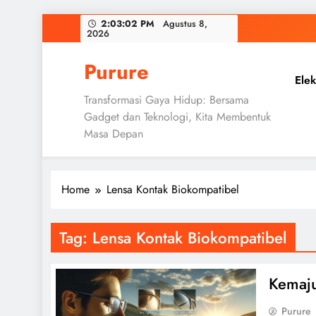
Skip
2:03:03 PM
Agustus 8,
2026
to
content
Purure
Elek
Transformasi Gaya Hidup: Bersama
Gadget dan Teknologi, Kita Membentuk
Masa Depan
Home
Lensa Kontak Biokompatibel
Tag:
Lensa Kontak Biokompatibel
Kemaju
Purure