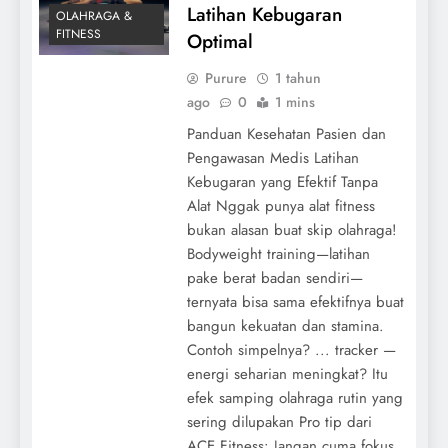
Latihan Kebugaran
OLAHRAGA &
FITNESS
Optimal
Purure
1 tahun
ago
0
1 mins
Panduan Kesehatan Pasien dan
Pengawasan Medis Latihan
Kebugaran yang Efektif Tanpa
Alat Nggak punya alat fitness
bukan alasan buat skip olahraga!
Bodyweight training—latihan
pake berat badan sendiri—
ternyata bisa sama efektifnya buat
bangun kekuatan dan stamina.
Contoh simpelnya? ... tracker —
energi seharian meningkat? Itu
efek samping olahraga rutin yang
sering dilupakan Pro tip dari
ACE Fitness: Jangan cuma fokus