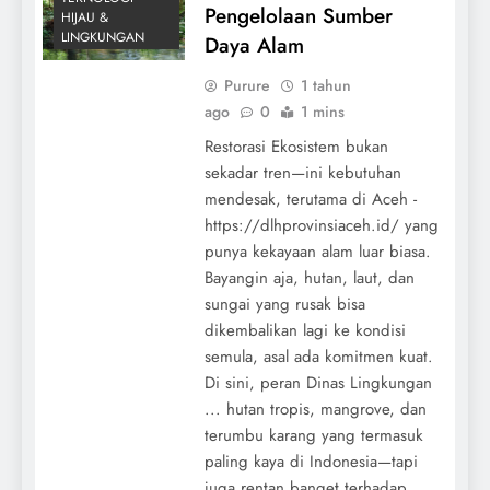
Pengelolaan Sumber
HIJAU &
LINGKUNGAN
Daya Alam
Purure
1 tahun
ago
0
1 mins
Restorasi Ekosistem bukan
sekadar tren—ini kebutuhan
mendesak, terutama di Aceh -
https://dlhprovinsiaceh.id/ yang
punya kekayaan alam luar biasa.
Bayangin aja, hutan, laut, dan
sungai yang rusak bisa
dikembalikan lagi ke kondisi
semula, asal ada komitmen kuat.
Di sini, peran Dinas Lingkungan
... hutan tropis, mangrove, dan
terumbu karang yang termasuk
paling kaya di Indonesia—tapi
juga rentan banget terhadap