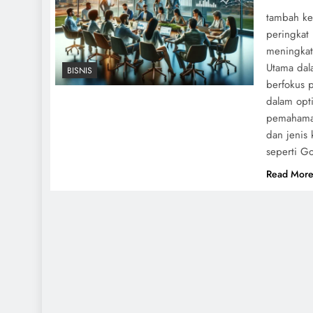
tambah ke
peringkat 
meningkatk
Utama dal
BISNIS
berfokus 
dalam opti
pemahaman
dan jenis 
seperti Go
Read Mor