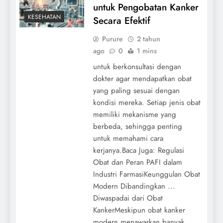
untuk Pengobatan Kanker
KESEHATAN
Secara Efektif
Purure
2 tahun
ago
0
1 mins
untuk berkonsultasi dengan
dokter agar mendapatkan obat
yang paling sesuai dengan
kondisi mereka. Setiap jenis obat
memiliki mekanisme yang
berbeda, sehingga penting
untuk memahami cara
kerjanya.Baca Juga: Regulasi
Obat dan Peran PAFI dalam
Industri FarmasiKeunggulan Obat
Modern Dibandingkan ...
Diwaspadai dari Obat
KankerMeskipun obat kanker
modern menawarkan banyak