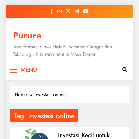
Skip
to
content
Purure
Transformasi Gaya Hidup: Bersama Gadget dan
Teknologi, Kita Membentuk Masa Depan
MENU
Home
investasi online
Tag:
investasi online
Investasi Kecil untuk