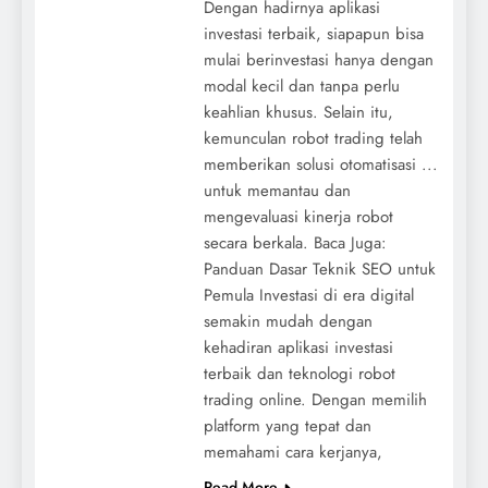
Dengan hadirnya aplikasi
investasi terbaik, siapapun bisa
mulai berinvestasi hanya dengan
modal kecil dan tanpa perlu
keahlian khusus. Selain itu,
kemunculan robot trading telah
memberikan solusi otomatisasi ...
untuk memantau dan
mengevaluasi kinerja robot
secara berkala. Baca Juga:
Panduan Dasar Teknik SEO untuk
Pemula Investasi di era digital
semakin mudah dengan
kehadiran aplikasi investasi
terbaik dan teknologi robot
trading online. Dengan memilih
platform yang tepat dan
memahami cara kerjanya,
Read More