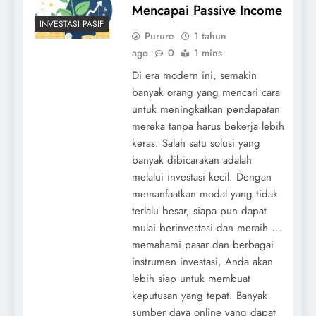
Mencapai Passive Income
INVESTASI PASIF
Purure
1 tahun
ago
0
1 mins
Di era modern ini, semakin
banyak orang yang mencari cara
untuk meningkatkan pendapatan
mereka tanpa harus bekerja lebih
keras. Salah satu solusi yang
banyak dibicarakan adalah
melalui investasi kecil. Dengan
memanfaatkan modal yang tidak
terlalu besar, siapa pun dapat
mulai berinvestasi dan meraih ...
memahami pasar dan berbagai
instrumen investasi, Anda akan
lebih siap untuk membuat
keputusan yang tepat. Banyak
sumber daya online yang dapat