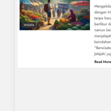
Mengelola
dengan tri
tanpa har
berlibur 
WISATA
namun ken
menjelaja
keindahan
"Berwisata
Jelajahi ju
Read Mor