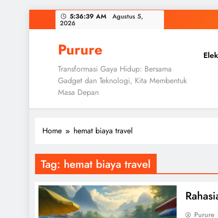
Skip
5:36:40 AM
Agustus 5,
2026
to
content
Purure
Elek
Transformasi Gaya Hidup: Bersama
Gadget dan Teknologi, Kita Membentuk
Masa Depan
Home
hemat biaya travel
Tag:
hemat biaya travel
Rahasi
Purure