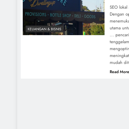
SEO lokal 
Dengan op
menemukan
utama untu
KEUANGAN & BISNIS
... pencar
tenggelam
mengoptim
meningkat
mudah di
Read Mor