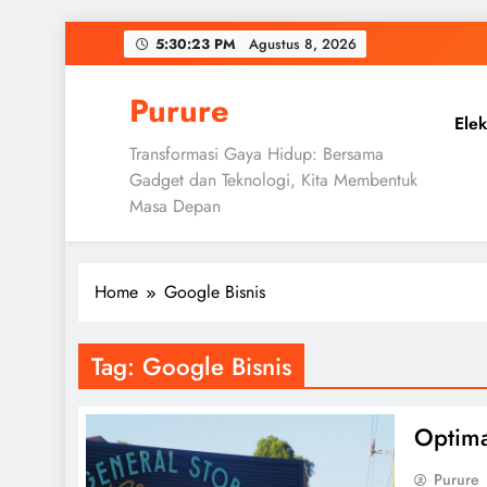
Skip
5:30:24 PM
Agustus 8,
2026
to
content
Purure
Elek
Transformasi Gaya Hidup: Bersama
Gadget dan Teknologi, Kita Membentuk
Masa Depan
Home
Google Bisnis
Tag:
Google Bisnis
Optima
Purure