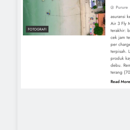
Purure
asuransi k
Air 3 Fly
FOTOGRAFI
terakhir: 
cek jam te
per charge
terpisah. 
produk ka
debu. Rem
terang (7
Read Mor