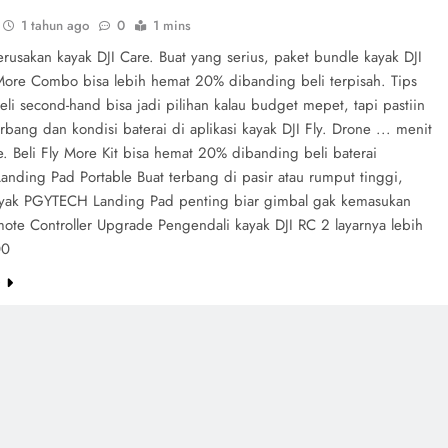
1 tahun ago
0
1 mins
erusakan kayak DJI Care. Buat yang serius, paket bundle kayak DJI
 More Combo bisa lebih hemat 20% dibanding beli terpisah. Tips
beli second-hand bisa jadi pilihan kalau budget mepet, tapi pastiin
rbang dan kondisi baterai di aplikasi kayak DJI Fly. Drone ... menit
. Beli Fly More Kit bisa hemat 20% dibanding beli baterai
Landing Pad Portable Buat terbang di pasir atau rumput tinggi,
yak PGYTECH Landing Pad penting biar gimbal gak kemasukan
ote Controller Upgrade Pengendali kayak DJI RC 2 layarnya lebih
00
e