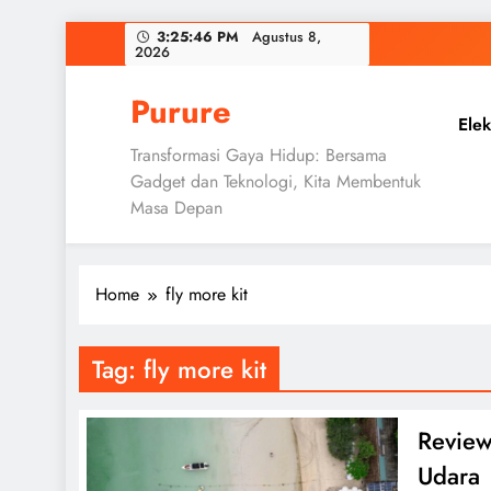
Skip
3:25:47 PM
Agustus 8, 2026
to
content
Purure
Elek
Transformasi Gaya Hidup: Bersama
Gadget dan Teknologi, Kita Membentuk
Masa Depan
Home
fly more kit
Tag:
fly more kit
Review
Udara