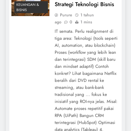
Strategi Teknologi Bisnis
KEUANGAN &
BISNIS
Purure
1 tahun
ago
0
1 mins
IT semata. Perlu realignment di
tiga area: Teknologi (tools seperti
AI, automation, atau blockchain)
Proses (workflow yang lebih lean
dan terintegrasi) SDM (skill baru
dan mindset adaptif) Contoh
konkret? Lihat bagaimana Netflix
beralih dari DVD rental ke
streaming, atau bank-bank
tradisional yang ... fokus ke
inisiatif yang ROI-nya jelas. Misal:
Automate proses repetitif pakai
RPA (UiPath) Bangun CRM
terintegrasi (HubSpot) Optimasi
data analytics (Tableau) 4.