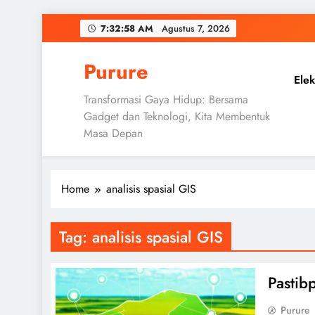
Skip
7:32:59 AM
Agustus 7, 2026
to
content
Purure
Elek
Transformasi Gaya Hidup: Bersama
Gadget dan Teknologi, Kita Membentuk
Masa Depan
Home
analisis spasial GIS
Tag:
analisis spasial GIS
Pastib
Purure