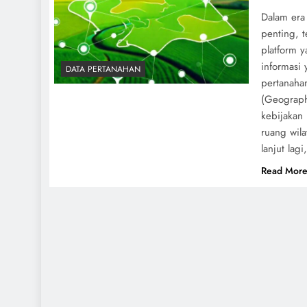
Dalam era 
penting, t
platform y
informasi
DATA PERTANAHAN
pertanahan
(Geographi
kebijakan
ruang wil
lanjut lag
Read Mor