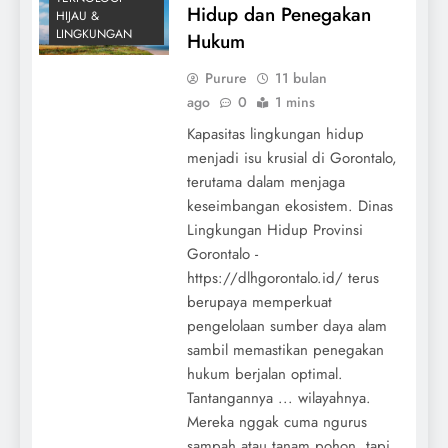
Hidup dan Penegakan
HIJAU &
LINGKUNGAN
Hukum
Purure
11 bulan
ago
0
1 mins
Kapasitas lingkungan hidup
menjadi isu krusial di Gorontalo,
terutama dalam menjaga
keseimbangan ekosistem. Dinas
Lingkungan Hidup Provinsi
Gorontalo -
https://dlhgorontalo.id/ terus
berupaya memperkuat
pengelolaan sumber daya alam
sambil memastikan penegakan
hukum berjalan optimal.
Tantangannya ... wilayahnya.
Mereka nggak cuma ngurus
sampah atau tanam pohon, tapi