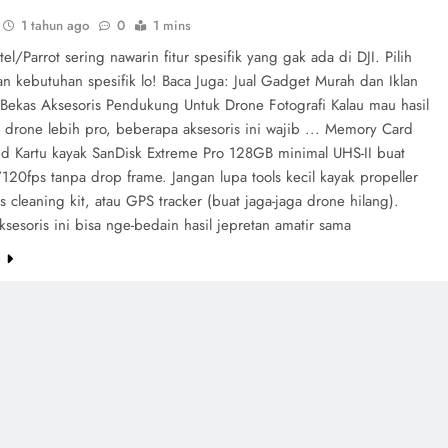
1 tahun ago
0
1 mins
tel/Parrot sering nawarin fitur spesifik yang gak ada di DJI. Pilih
n kebutuhan spesifik lo! Baca Juga: Jual Gadget Murah dan Iklan
k Bekas Aksesoris Pendukung Untuk Drone Fotografi Kalau mau hasil
 drone lebih pro, beberapa aksesoris ini wajib ... Memory Card
d Kartu kayak SanDisk Extreme Pro 128GB minimal UHS-II buat
20fps tanpa drop frame. Jangan lupa tools kecil kayak propeller
s cleaning kit, atau GPS tracker (buat jaga-jaga drone hilang).
aksesoris ini bisa nge-bedain hasil jepretan amatir sama
e