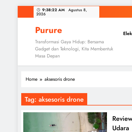
Skip
9:38:23 AM
Agustus 8,
2026
to
content
Purure
Elek
Transformasi Gaya Hidup: Bersama
Gadget dan Teknologi, Kita Membentuk
Masa Depan
Home
aksesoris drone
Tag:
aksesoris drone
Review
Udara