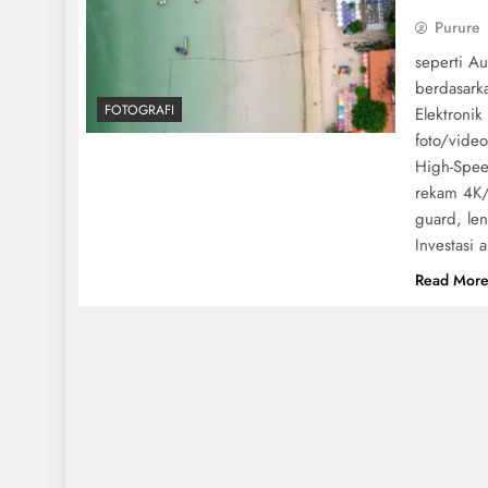
Purure
seperti Au
berdasarka
FOTOGRAFI
Elektroni
foto/video
High-Spee
rekam 4K/1
guard, len
Investasi 
Read Mor