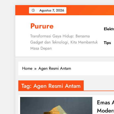
Skip
Agustus 7, 2026
to
content
Purure
Elekt
Transformasi Gaya Hidup: Bersama
Gadget dan Teknologi, Kita Membentuk
Tips
Masa Depan
Home
Agen Resmi Antam
Tag:
Agen Resmi Antam
Emas A
Moder