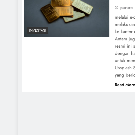
purure
melalui e
melakukan
INVESTASI
ke kantor
Antam jug
resmi ini 
dengan ha
untuk men
Unsplash 
yang berlo
Read Mor