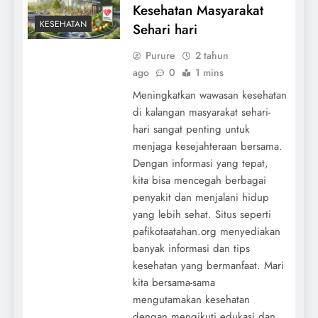
Kesehatan Masyarakat
KESEHATAN
Sehari hari
Purure
2 tahun
ago
0
1 mins
Meningkatkan wawasan kesehatan
di kalangan masyarakat sehari-
hari sangat penting untuk
menjaga kesejahteraan bersama.
Dengan informasi yang tepat,
kita bisa mencegah berbagai
penyakit dan menjalani hidup
yang lebih sehat. Situs seperti
pafikotaatahan.org menyediakan
banyak informasi dan tips
kesehatan yang bermanfaat. Mari
kita bersama-sama
mengutamakan kesehatan
dengan mengikuti edukasi dan