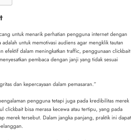
t
ncang untuk menarik perhatian pengguna internet dengan
a adalah untuk memotivasi audiens agar mengklik tautan
efektif dalam meningkatkan traffic, penggunaan clickbait
 menyesatkan pembaca dengan janji yang tidak sesuai
egritas dan kepercayaan dalam pemasaran.”
pengalaman pengguna tetapi juga pada kredibilitas merek
l clickbait bisa merasa kecewa atau tertipu, yang pada
 merek tersebut. Dalam jangka panjang, praktik ini dapat
pelanggan.