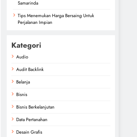
Samarinda
Tips Menemukan Harga Bersaing Untuk
Perjalanan Impian
Kategori
Audio
Audit Backlink
Belanja
Bisnis
Bisnis Berkelanjutan
Data Pertanahan
Desain Grafis