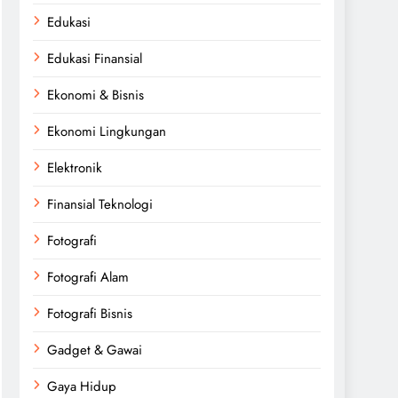
Edukasi
Edukasi Finansial
Ekonomi & Bisnis
Ekonomi Lingkungan
Elektronik
Finansial Teknologi
Fotografi
Fotografi Alam
Fotografi Bisnis
Gadget & Gawai
Gaya Hidup