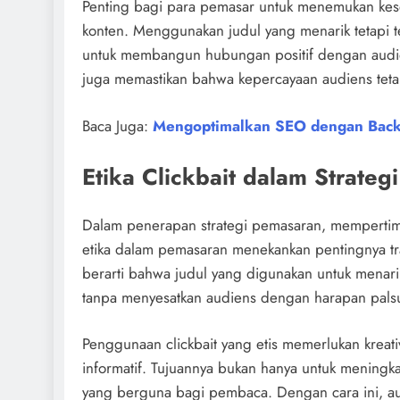
Penting bagi para pemasar untuk menemukan kese
konten. Menggunakan judul yang menarik tetapi te
untuk membangun hubungan positif dengan audien
juga memastikan bahwa kepercayaan audiens tetap
Baca Juga:
Mengoptimalkan SEO dengan Backl
Etika Clickbait dalam Strate
Dalam penerapan strategi pemasaran, mempertimba
etika dalam pemasaran menekankan pentingnya tra
berarti bahwa judul yang digunakan untuk menarik
tanpa menyesatkan audiens dengan harapan palsu 
Penggunaan clickbait yang etis memerlukan kreat
informatif. Tujuannya bukan hanya untuk meningkat
yang berguna bagi pembaca. Dengan cara ini, audi