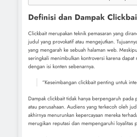
Definisi dan Dampak Clickbai
Clickbait merupakan teknik pemasaran yang dira
judul yang provokatif atau mengejutkan. Tujuanny
yang mengarah ke sebuah halaman web. Meskipun 
seringkali menimbulkan kontroversi karena dapat
dengan isi konten sebenarnya.
“Keseimbangan clickbait penting untuk int
Dampak clickbait tidak hanya berpengaruh pada 
atau perusahaan. Audiens yang terkecoh oleh judu
akhirnya menurunkan kepercayaan mereka terhadap
merugikan reputasi dan mempengaruhi loyalitas 