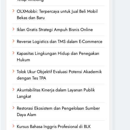
OLXMobbi: Terpercaya untuk Jual Beli Mobil
Bekas dan Baru
Iklan Gratis Strategi Ampuh Bisnis Online
Reverse Logistics dan TMS dalam E-Commerce
Kapasitas Lingkungan Hidup dan Penegakan
Hukum
Tolok Ukur Objektif Evaluasi Potensi Akademik
dengan Tes TPA
Akuntabilitas Kinerja dalam Layanan Publik
Langkat
Restorasi Ekosistem dan Pengelolaan Sumber
Daya Alam
Kursus Bahasa Inggris Profesional di BLK