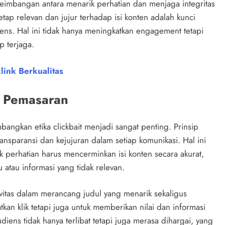
imbangan antara menarik perhatian dan menjaga integritas
tap relevan dan jujur terhadap isi konten adalah kunci
s. Hal ini tidak hanya meningkatkan engagement tetapi
 terjaga.
ink Berkualitas
gi Pemasaran
ngkan etika clickbait menjadi sangat penting. Prinsip
nsparansi dan kejujuran dalam setiap komunikasi. Hal ini
 perhatian harus mencerminkan isi konten secara akurat,
atau informasi yang tidak relevan.
ivitas dalam merancang judul yang menarik sekaligus
kan klik tetapi juga untuk memberikan nilai dan informasi
ens tidak hanya terlibat tetapi juga merasa dihargai, yang