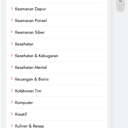
Keamanan Dapur
Keamanan Ponsel
Keamanan Siber
Kesehatan
Kesehatan & Kebugaran
Kesehatan Mental
Keuangan & Bisnis
Kolaborasi Tim
Komputer
Kreatif
Kuliner & Resep