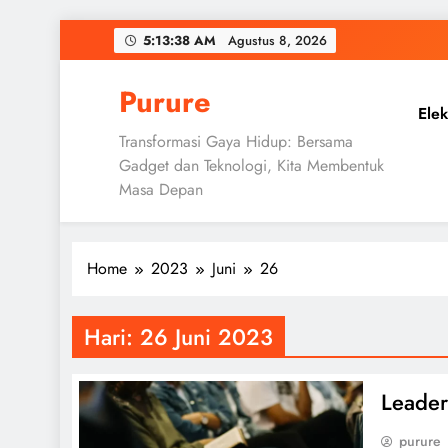
Skip
5:13:39 AM
Agustus 8, 2026
to
content
Purure
Elek
Transformasi Gaya Hidup: Bersama
Gadget dan Teknologi, Kita Membentuk
Masa Depan
Home
2023
Juni
26
Hari:
26 Juni 2023
Leader
purure