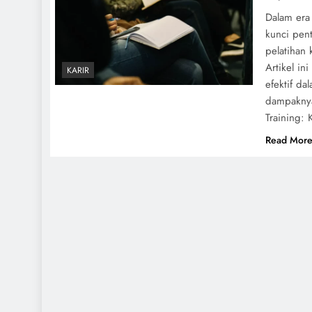
Dalam era
kunci pent
pelatihan
Artikel in
KARIR
efektif d
dampaknya
Training:
Read Mor